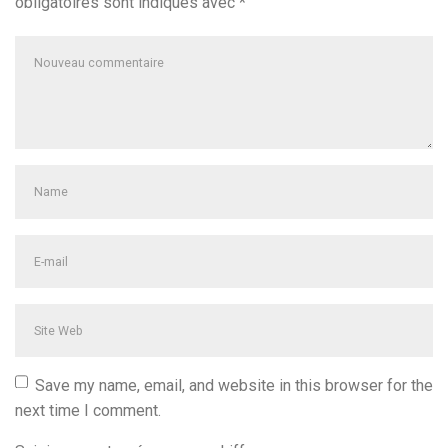
obligatoires sont indiqués avec
*
Votre
commentaire
*
Prénom
et
nom
*
Adresse
e-
mail
Site
*
Web
Save my name, email, and website in this browser for the
next time I comment.